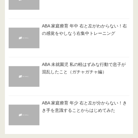
ABA 家庭療育 年中 右と左がわからない！右
の感覚をやしなう右集中トレーニング
ABA 未就園児 私の軽はずみな行動で息子が
混乱したこと（ガチャガチャ編）
ABA 家庭療育 年少 右と左が分からない！き
き手を意識することからはじめてみた