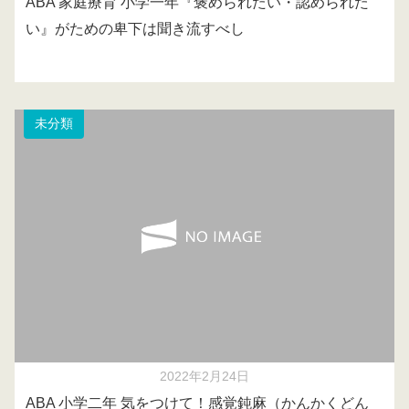
ABA 家庭療育 小学一年『褒められたい・認められた
い』がための卑下は聞き流すべし
未分類
2022年2月24日
ABA 小学二年 気をつけて！感覚鈍麻（かんかくどん