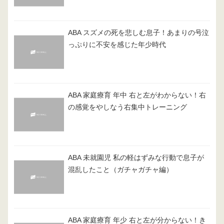
ABA スズメの死を悲しむ息子！あまりの号泣
っぷりに不安を感じた年少時代
ABA 家庭療育 年中 右と左がわからない！右
の感覚をやしなう右集中トレーニング
ABA 未就園児 私の軽はずみな行動で息子が
混乱したこと（ガチャガチャ編）
ABA 家庭療育 年少 右と左が分からない！き