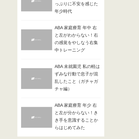
っぷりに不安を感じた
年少時代
ABA 家庭療育 年中 右
と左がわからない！右
の感覚をやしなう右集
中トレーニング
ABA 未就園児 私の軽は
ずみな行動で息子が混
乱したこと（ガチャガ
チャ編）
ABA 家庭療育 年少 右
と左が分からない！き
き手を意識することか
らはじめてみた