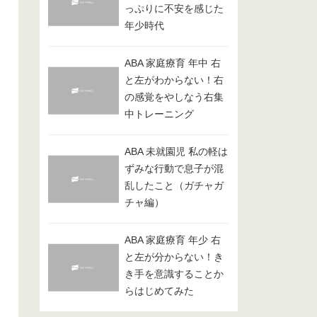
っぷりに不安を感じた
年少時代
ABA 家庭療育 年中 右
と左がわからない！右
の感覚をやしなう右集
中トレーニング
ABA 未就園児 私の軽は
ずみな行動で息子が混
乱したこと（ガチャガ
チャ編）
ABA 家庭療育 年少 右
と左が分からない！き
き手を意識することか
らはじめてみた