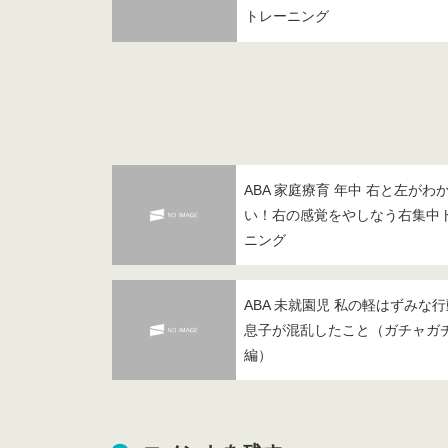
トレーニング
ABA 家庭療育 年中 右と左がわ
い！右の感覚をやしなう右集中
ニング
ABA 未就園児 私の軽はずみな
息子が混乱したこと（ガチャガ
編）