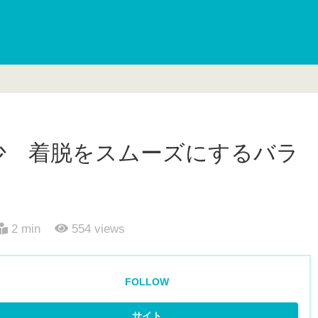
年少 着脱をスムーズにするバラ
2 min
554
views
FOLLOW