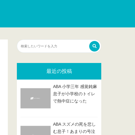
最近の投稿
ABA 小学三年 感覚鈍麻
息子が小学校のトイレ
で熱中症になった
ABA スズメの死を悲し
む息子！あまりの号泣