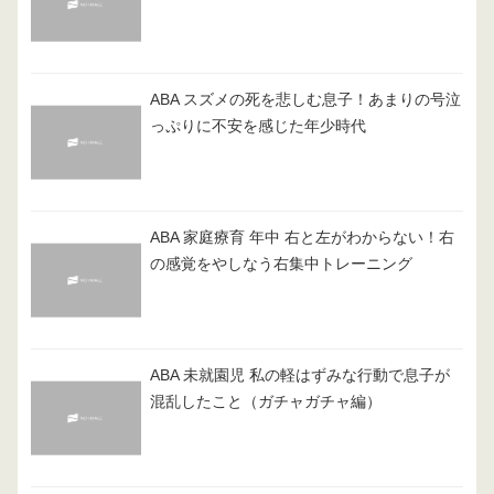
ABA スズメの死を悲しむ息子！あまりの号泣
っぷりに不安を感じた年少時代
ABA 家庭療育 年中 右と左がわからない！右
の感覚をやしなう右集中トレーニング
ABA 未就園児 私の軽はずみな行動で息子が
混乱したこと（ガチャガチャ編）